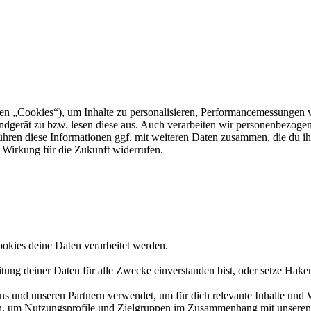
 „Cookies“), um Inhalte zu personalisieren, Performancemessungen v
 Endgerät zu bzw. lesen diese aus. Auch verarbeiten wir personenbezog
führen diese Informationen ggf. mit weiteren Daten zusammen, die du ih
 Wirkung für die Zukunft widerrufen.
okies deine Daten verarbeitet werden.
tung deiner Daten für alle Zwecke einverstanden bist, oder setze Hak
 und unseren Partnern verwendet, um für dich relevante Inhalte und 
um Nutzungsprofile und Zielgruppen im Zusammenhang mit unseren We